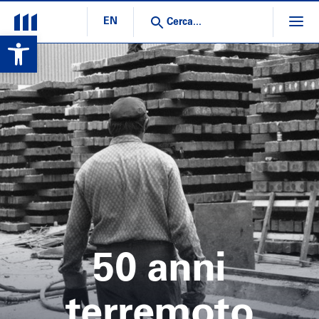
EN
Open toolbar
50 anni
terremoto