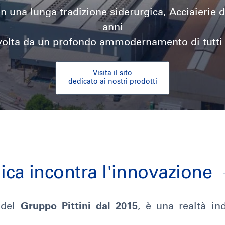
on una lunga tradizione siderurgica, Acciaierie d
anni
nvolta da un profondo ammodernamento di tutti g
Visita il sito
dedicato ai nostri prodotti
gica incontra l'innovazione
 del
Gruppo Pittini dal 2015
, è una realtà in