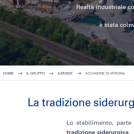
Realtà industriale c
è stata coi
HOME
IL GRUPPO
AZIENDE
ACCIAIERIE DI VERONA
La tradizione siderur
Lo stabilimento, parte
tradizione siderurgica
.