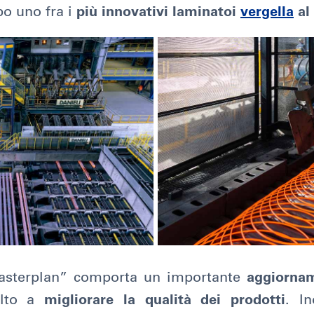
po uno fra i
più innovativi laminatoi
vergella
al
“Masterplan” comporta un importante
aggiornam
lto a
migliorare la qualità dei prodotti
. In