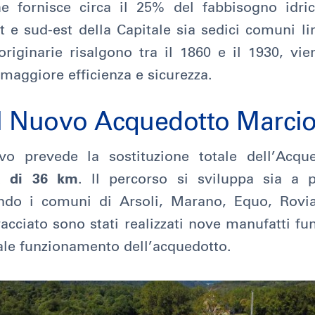
 fornisce circa il 25% del fabbisogno idric
t e sud-est della Capitale sia sedici comuni lim
 originarie risalgono tra il 1860 e il 1930, v
 maggiore efficienza e sicurezza.
el Nuovo Acquedotto Marci
ivo prevede la sostituzione totale dell’Acq
a di 36 km
. Il percorso si sviluppa sia a
ando i comuni di Arsoli, Marano, Equo, Rovi
acciato sono stati realizzati nove manufatti fun
ale funzionamento dell’acquedotto.