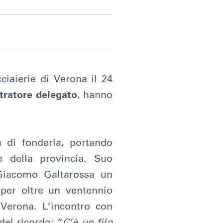
ciaierie di Verona il 24
stratore delegato
, hanno
tà di fonderia, portando
e della provincia. Suo
 Giacomo Galtarossa un
 per oltre un ventennio
 Verona. L’incontro con
del ricordo: “
C’è un filo