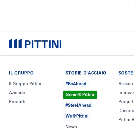
IL GRUPPO
STORIE D’ACCIAIO
SOSTE
Il Gruppo Pittini
#BeAhead
Acciaio
Aziende
Innova
Green@Pittini
Prodotti
Progett
#SteelAhead
Docume
We@Pittini
Pittini
News