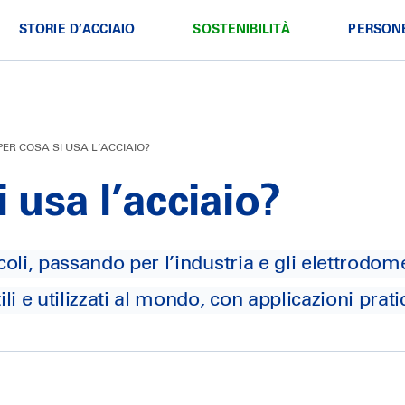
STORIE D’ACCIAIO
SOSTENIBILITÀ
PERSON
 del Gruppo
ione
Crescere nel Gruppo
Progetti in evidenza
Green@Pittini
Storie di Sostenibilità
e di Verona
Corporate School
Fondo Transizione Industr
ead
SteelAG
PER COSA SI USA L’ACCIAIO?
enza
 produttivo
Officina Pittini per la Formazione
Zero Waste
Bstg
#SteelAhead
i usa l’acciaio?
 Nord
e sviluppo
Green Steel Potenza
SIAT
Storie di Innovazione
a Reti
PolynSPIRE
Pittarc
rio
ReLOAD
We@Pittini
coli, passando per l’industria e gli elettrodome
Storie di Persone
Pittini risponde
ili e utilizzati al mondo, con applicazioni prat