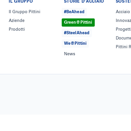
IL GRUPPO
STORIE D’ACCIAIO
SOSTE
Il Gruppo Pittini
#BeAhead
Acciaio
Aziende
Innova
Green@Pittini
Prodotti
Progett
#SteelAhead
Docume
We@Pittini
Pittini
News