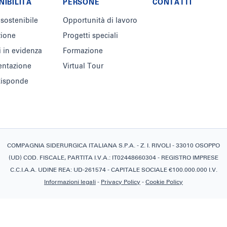
NIBILITÀ
PERSONE
CONTATTI
 sostenibile
Opportunità di lavoro
zione
Progetti speciali
i in evidenza
Formazione
ntazione
Virtual Tour
 Risponde
COMPAGNIA SIDERURGICA ITALIANA S.P.A. - Z. I. RIVOLI - 33010 OSOPPO
(UD) COD. FISCALE, PARTITA I.V.A.: IT02448660304 - REGISTRO IMPRESE
C.C.I.A.A. UDINE REA: UD-261574 - CAPITALE SOCIALE €100.000.000 I.V.
Informazioni legali
-
Privacy Policy
-
Cookie Policy