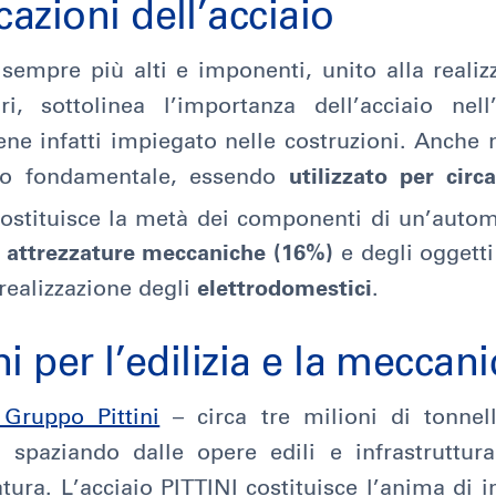
cazioni dell’acciaio
 sempre più alti e imponenti, unito alla realiz
, sottolinea l’importanza dell’acciaio nell
iene infatti impiegato nelle costruzioni. Anch
olo fondamentale, essendo
utilizzato per circ
costituisce la metà dei componenti di un’auto
e
attrezzature meccaniche (16%)
e degli oggetti 
realizzazione degli
elettrodomestici
.
ni per l’edilizia e la meccan
 Gruppo Pittini
– circa tre milioni di tonnel
 spaziando dalle opere edili e infrastruttural
ura. L’acciaio PITTINI costituisce l’anima di i