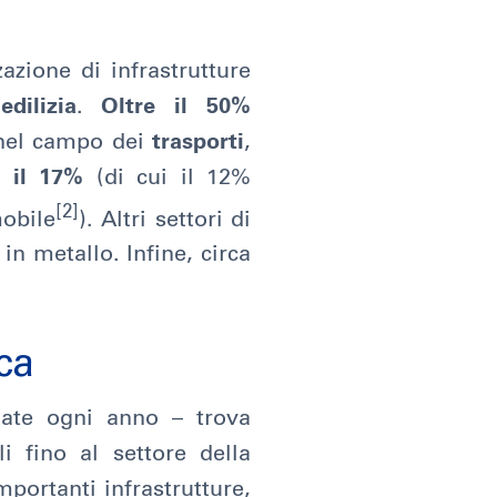
zazione di infrastrutture
’
edilizia
.
Oltre il 50%
e nel campo dei
trasporti
,
a il 17%
(di cui il 12%
[
2
]
mobile
). Altri settori di
in metallo. Infine, circa
ica
late ogni anno – trova
i fino al settore della
mportanti infrastrutture,