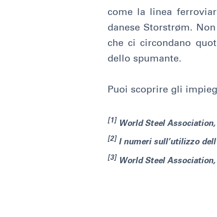
come la linea ferroviar
danese Storstrøm. Non s
che ci circondano quot
dello spumante.
Puoi scoprire gli impieg
[1]
World Steel Association, 
[2]
I numeri sull’utilizzo del
[3]
World Steel Association, 