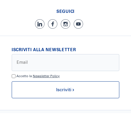
SEGUICI
ISCRIVITI ALLA NEWSLETTER
Accetto la
Newsletter Policy
Iscriviti
COMPAGNIA SIDERURGICA ITALIANA S.P.A. - Z. I. RIVOLI - 33010
OSOPPO (UD) COD. FISCALE, PARTITA I.V.A.: IT02448660304 -