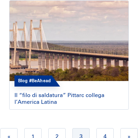
Blog #BeAhead
Il “filo di saldatura” Pittarc collega
l’America Latina
«
1
2
3
4
»