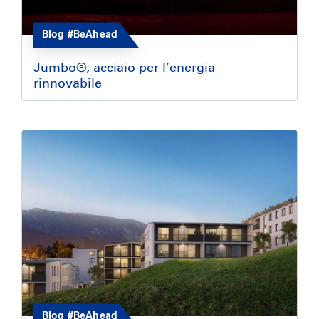
Blog #BeAhead
Jumbo®, acciaio per l’energia
rinnovabile
Blog #BeAhead